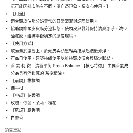
運送方式
氣可能因批次略有不同，屬自然現象，請安心使用。】
黑貓宅急便
【用途】
每筆NT$100，滿NT$1,500(含以上)免運費
適合頭皮油脂分泌異常的日常清潔與調理使用。
協助調節頭皮皮脂分泌狀態，使頭皮與髮絲保持清爽潔淨，減少
油膩感，維持平衡穩定的頭皮環境。
【使用方式】
取適量於濕髮上，於頭皮與頭髮輕柔按摩起泡後沖淨。
可每日使用，建議持續使用以維持頭皮清爽與穩定狀態。
香 氛 特 徵｜清新平衡 Fresh Balance 【核心特徵】 主要香氣成
分為具有淨化感的 茶樹精油。
【前調】柑橘調
佛手柑
【中調】花香調
玫瑰、依蘭、茉莉、橙花
【尾調】麝香調
白麝香
銷售重點