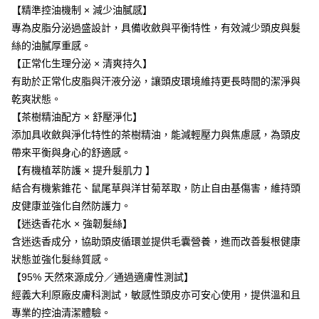
【精準控油機制 × 減少油膩感】
專為皮脂分泌過盛設計，具備收斂與平衡特性，有效減少頭皮與髮
絲的油膩厚重感。
【正常化生理分泌 × 清爽持久】
有助於正常化皮脂與汗液分泌，讓頭皮環境維持更長時間的潔淨與
乾爽狀態。
【茶樹精油配方 × 舒壓淨化】
添加具收斂與淨化特性的茶樹精油，能減輕壓力與焦慮感，為頭皮
帶來平衡與身心的舒適感。
【有機植萃防護 × 提升髮肌力 】
結合有機紫錐花、鼠尾草與洋甘菊萃取，防止自由基傷害，維持頭
皮健康並強化自然防護力。
【迷迭香花水 × 強韌髮絲】
含迷迭香成分，協助頭皮循環並提供毛囊營養，進而改善髮根健康
狀態並強化髮絲質感。
【95% 天然來源成分／通過適膚性測試】
經義大利原廠皮膚科測試，敏感性頭皮亦可安心使用，提供溫和且
專業的控油清潔體驗。