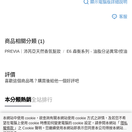
顯示電腦版詳細說明
客服
商品相關分類 (1)
PREVIA｜沛芮亞天然香氛髮妝
E6.森衡系列 - 油脂分泌異常/控油
評價
喜歡這個商品嗎？購買後給他一個好評吧
本分類熱銷
全站排行
本網站中使用 cookie，欲查詢有關本網站使用 cookie 方式之詳情，及若您不希
熱門標籤
望在電腦上使用 cookie 時應如何變更電腦的 cookie 設定，請參閱本網站「
隱私
權條款
」之 Cookie 聲明。您繼續使用本網站即表示您同意本公司得按本網站使