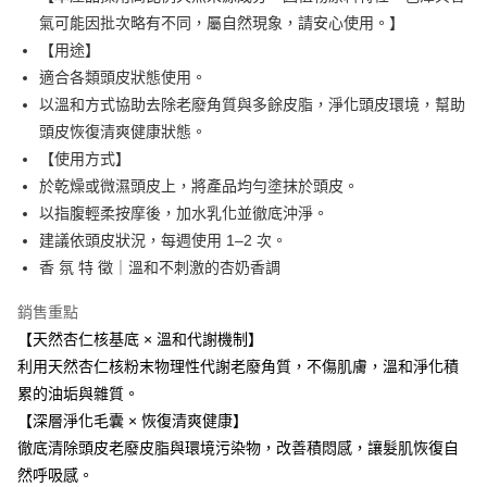
運送方式
氣可能因批次略有不同，屬自然現象，請安心使用。】
黑貓宅急便
【用途】
每筆NT$100，滿NT$1,500(含以上)免運費
適合各類頭皮狀態使用。
以溫和方式協助去除老廢角質與多餘皮脂，淨化頭皮環境，幫助
頭皮恢復清爽健康狀態。
【使用方式】
於乾燥或微濕頭皮上，將產品均勻塗抹於頭皮。
以指腹輕柔按摩後，加水乳化並徹底沖淨。
建議依頭皮狀況，每週使用 1–2 次。
香 氛 特 徵｜溫和不刺激的杏奶香調
銷售重點
【天然杏仁核基底 × 溫和代謝機制】
利用天然杏仁核粉末物理性代謝老廢角質，不傷肌膚，溫和淨化積
累的油垢與雜質。
【深層淨化毛囊 × 恢復清爽健康】
徹底清除頭皮老廢皮脂與環境污染物，改善積悶感，讓髮肌恢復自
然呼吸感。