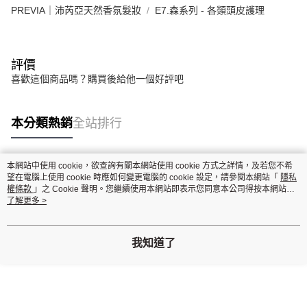
PREVIA｜沛芮亞天然香氛髮妝
E7.森系列 - 各類頭皮護理
評價
喜歡這個商品嗎？購買後給他一個好評吧
本分類熱銷
全站排行
本網站中使用 cookie，欲查詢有關本網站使用 cookie 方式之詳情，及若您不希
熱門標籤
望在電腦上使用 cookie 時應如何變更電腦的 cookie 設定，請參閱本網站「
隱私
權條款
」之 Cookie 聲明。您繼續使用本網站即表示您同意本公司得按本網站使
用條款之 Cookie 聲明使用 cookie。
了解更多 >
我知道了