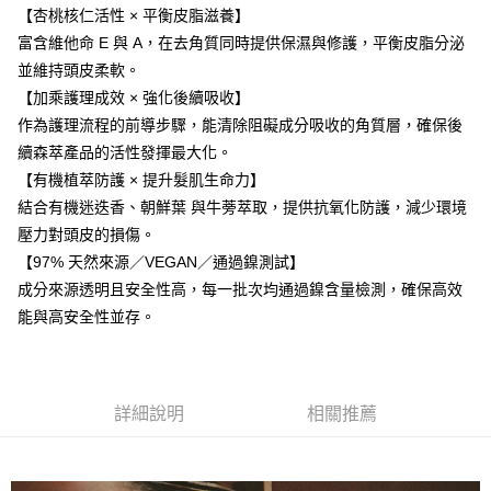
【杏桃核仁活性 × 平衡皮脂滋養】
富含維他命 E 與 A，在去角質同時提供保濕與修護，平衡皮脂分泌
並維持頭皮柔軟。
【加乘護理成效 × 強化後續吸收】
作為護理流程的前導步驟，能清除阻礙成分吸收的角質層，確保後
續森萃產品的活性發揮最大化。
【有機植萃防護 × 提升髮肌生命力】
結合有機迷迭香、朝鮮葉 與牛蒡萃取，提供抗氧化防護，減少環境
壓力對頭皮的損傷。
【97% 天然來源／VEGAN／通過鎳測試】
成分來源透明且安全性高，每一批次均通過鎳含量檢測，確保高效
能與高安全性並存。
詳細說明
相關推薦