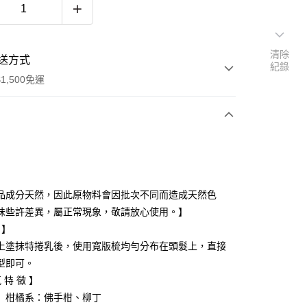
清除
送方式
紀錄
1,500免運
次付款
品成分天然，因此原物料會因批次不同而造成天然色
味些許差異，屬正常現象，敬請放心使用。】
 】
上塗抹特捲乳後，使用寬版梳均勻分布在頭髮上，直接
便
型即可。
00，滿NT$1,500(含以上)免運費
 特 徵 】
】柑橘系：佛手柑、柳丁