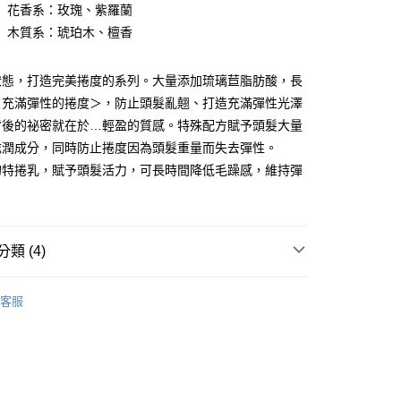
】花香系：玫瑰、紫羅蘭
00，滿NT$5,000(含以上)免運費
】木質系：琥珀木、檀香
狀態，打造完美捲度的系列。大量添加琉璃苣脂肪酸，長
＜充滿彈性的捲度＞，防止頭髮亂翹、打造充滿彈性光澤
背後的祕密就在於…輕盈的質感。特殊配方賦予頭髮大量
滋潤成分，同時防止捲度因為頭髮重量而失去彈性。
的特捲乳，賦予頭髮活力，可長時間降低毛躁感，維持彈
類 (4)
A｜沛芮亞天然香氛髮妝
琉璃苣柔波系列 - 燙捲髮/輕盈捲
客服
推薦
A｜沛芮亞天然香氛髮妝
S. & F.造型系列 - 造型品/定型
造型品及免沖保養