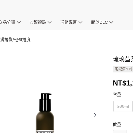
商品分類
沙龍體驗
活動專區
關於DLC
 燙捲髮/輕盈捲度
琉璃苣柔
宅配滿NT$
NT$1,
容量
200ml
數量