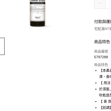
付款與運
宅配滿NT$
付款方式
商品特色
信用卡一
商品編號
5797288
Apple Pay
商品特色
ATM付款
【本產
澤、香
【 用法
運送方式
於濕髮
黑貓宅急
吹乾造
每筆NT$1
【 香 氛
【前調
宅配