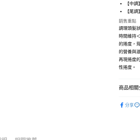
【中調
每筆NT$3
【尾調
銷售重點
調理頭髮
時間維持
的捲度，
的營養與
再現捲度
性捲度。
商品相關分
PREVI
分享
度
人氣商品
PREVI
頭髮系列