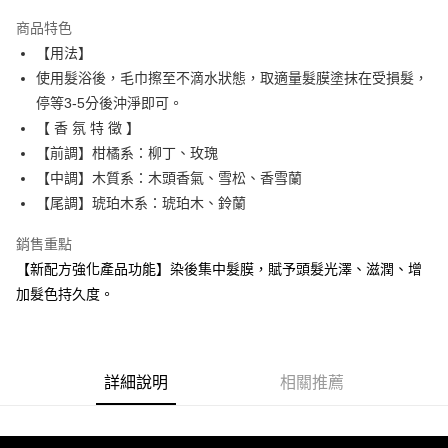
ATM付款
商品特色
【用法】
運送方式
使用髮浴後，毛巾擦至不滴水狀態，取適量髮膜塗抹在受損髮，
黑貓宅急便
停等3-5分後沖淨即可。
每筆NT$100，滿NT$1,500(含以上)免運費
【 香 氛 特 徵 】
【前調】柑橘系：柳丁、玫瑰
宅配
【中調】木質系：木頭香氣、雪松、香雪蘭
每筆NT$300，滿NT$5,000(含以上)免運費
【尾調】琥珀木系：琥珀木、鈴蘭
銷售重點
【新配方強化產品功能】染後集中髮膜，賦予頭髮光澤、滋潤、增
加髮色持久度。
詳細說明
相關推薦