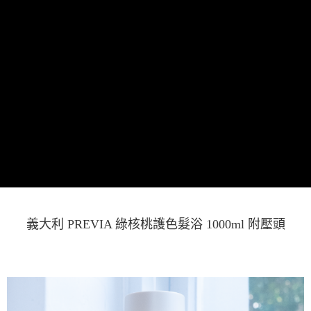
義大利 PREVIA 綠核桃護色髮浴 1000ml 附壓頭