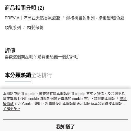
商品相關分類 (2)
PREVIA｜沛芮亞天然香氛髮妝
綠核桃護色系列 - 染後髮/暖色髮
頭髮系列
頭髮保養
評價
喜歡這個商品嗎？購買後給他一個好評吧
本分類熱銷
全站排行
本網站中使用 cookie，欲查詢有關本網站使用 cookie 方式之詳情，及若您不希
熱門標籤
望在電腦上使用 cookie 時應如何變更電腦的 cookie 設定，請參閱本網站「
隱私
權條款
」之 Cookie 聲明。您繼續使用本網站即表示您同意本公司得按本網站使
用條款之 Cookie 聲明使用 cookie。
了解更多 >
我知道了