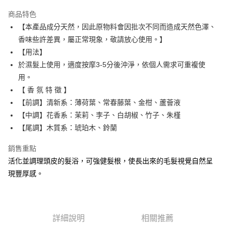
ATM付款
商品特色
【本產品成分天然，因此原物料會因批次不同而造成天然色澤、
運送方式
香味些許差異，屬正常現象，敬請放心使用。】
黑貓宅急便
【用法】
每筆NT$100，滿NT$1,500(含以上)免運費
於濕髮上使用，適度按摩3-5分後沖淨，依個人需求可重複使
用。
宅配
【 香 氛 特 徵 】
每筆NT$300，滿NT$5,000(含以上)免運費
【前調】清新系：薄荷葉、常春藤葉、金柑、蘆薈液
【中調】花香系：茉莉、李子、白胡椒、竹子、朱槿
【尾調】木質系：琥珀木、鈴蘭
銷售重點
活化並調理頭皮的髮浴，可強健髮根，使長出來的毛髮視覺自然呈
現豐厚感。
詳細說明
相關推薦