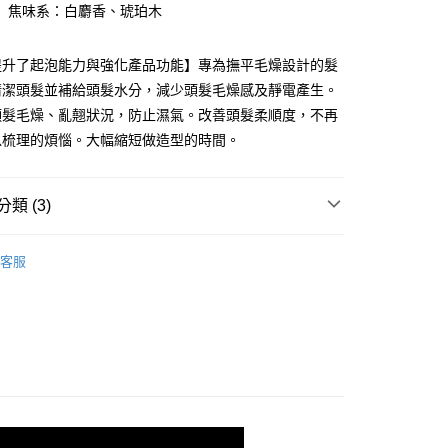
】焦味系：白麝香、琥珀木
00，滿NT$5,000(含以上)免運費
提升了起泡能力與強化產品功能】專為撫平毛燥設計的髮
清潔頭髮並補給頭髮水分，減少頭髮毛燥感及靜電產生。
頭髮毛燥、亂翹狀況，防止濕氣。改善頭髮柔順度，不再
以梳理的煩惱。大幅縮短做造型的時間。
類 (3)
A｜沛芮亞天然香氛髮妝
亞麻籽直潤系列 - 粗硬髮/自然捲
客服
推薦
頭髮清潔