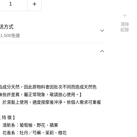
清除
送方式
紀錄
1,500免運
次付款
品成分天然，因此原物料會因批次不同而造成天然色
味些許差異，屬正常現象，敬請放心使用。】
】於濕髮上使用，適度按摩後沖淨。依個人需求可重複
便
 特 徵 】
00，滿NT$1,500(含以上)免運費
】清新系：葡萄柚、野花、蘋果
】花香系：牡丹／芍藥、茉莉、橙花