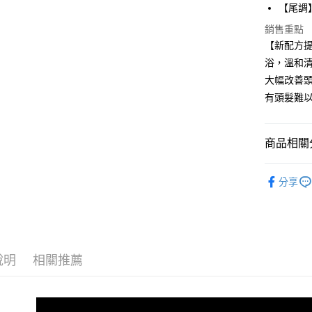
【尾調
每筆NT$3
銷售重點
【新配方
浴，溫和
大幅改善
有頭髮難
商品相關分
PREVI
分享
人氣商品
頭髮系列
說明
相關推薦