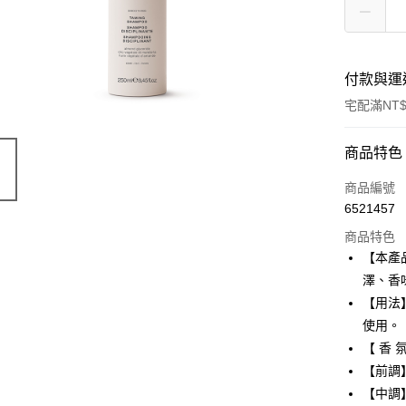
付款與運
宅配滿NT$
付款方式
商品特色
信用卡一
商品編號
6521457
Apple Pay
商品特色
ATM付款
【本產
澤、香
【用法
運送方式
使用。
黑貓宅急
【 香 氛
每筆NT$1
【前調
【中調
宅配