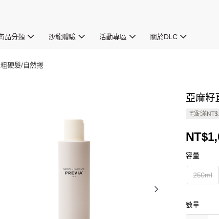
商品分類
沙龍體驗
活動專區
關於DLC
 粗硬髮/自然捲
亞麻籽
宅配滿NT$
NT$1,
容量
250ml
數量