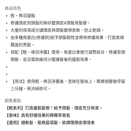
ATM付款
商品特色
輕‧喚羽凝脂
運送方式
修護頭皮到頭髮的無矽靈頭皮&頭髮用髮膜。
黑貓宅急便
大量的保濕成分讓頭皮與頭髮變得柔軟，防止乾燥。
每筆NT$100，滿NT$1,500(含以上)免運費
由多種角蛋白(修護劑)賦予頭髮韌性並帶來修護效果，打造柔順
飄逸的秀髮。
宅配
搭配【輕‧喚羽淨露】使用，角蛋白會進行凝聚結合，修護受損
每筆NT$300，滿NT$5,000(含以上)免運費
頭髮，並且幫助維持沙龍護髮後的蓬鬆效果。
【用法】使用輕・喚羽淨露後，塗抹在髮絲上，簡單按壓後停留
三分鐘，再沖掉即可。
銷售重點
【輕系列】打造蓬鬆髮根！給予頭髮、頭皮充分保濕。
【香味】具有舒緩效果的檸檬草香氣
【適用】細軟髮、髮根扁塌髮、欲調理頭皮環境者