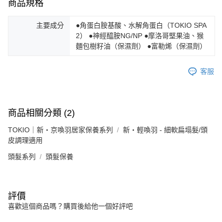
商品規格
主要成分
●角蛋白胺基酸、水解角蛋白（TOKIO SPA
2） ●神經醯胺NG/NP ●摩洛哥堅果油、猴
麵包樹籽油（保濕劑） ●富勒烯（保濕劑）
客服
商品相關分類 (2)
TOKIO｜新・京喚羽居家保養系列
新・輕喚羽 - 細軟扁塌髮/頭
皮調理適用
頭髮系列
頭髮保養
評價
喜歡這個商品嗎？購買後給他一個好評吧